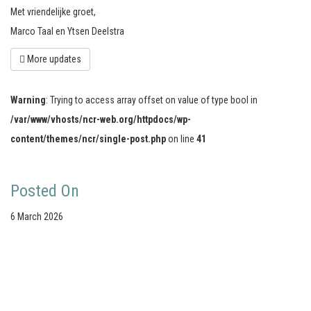
Met vriendelijke groet,
Marco Taal en Ytsen Deelstra
More updates
Warning
: Trying to access array offset on value of type bool in
/var/www/vhosts/ncr-web.org/httpdocs/wp-
content/themes/ncr/single-post.php
on line
41
Posted On
6 March 2026
Your portal for river studies
Contact Details
Stay Connected
NCR Programme Secretary
Join our mailing list